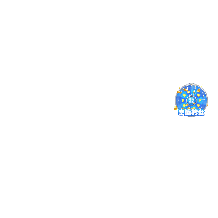
步行者在过去几个赛季中表现起伏不定，尤其是在关
键时刻常常无法拿下比赛，这反映出他们需要一名能
够承担责任并引领球队的新星。若能成功争取到状元
签，他们或许会选择一名具有领导能力和全能技巧的
新秀，以帮助步行者走出当前困境。
然而，步行者也要意识到竞争的不易。在这次选秀
中，不仅仅是奇才，还有篮网等其他球队都在积极争
夺高顺位。因此，如何制定有效的策略以及及时调整
战术，将直接关系到他们是否能够实现目标。
3、篮网队的发展机会
布鲁克林篮网作为近几年崛起的一支强队，目前正处
于重新规划阵容的重要阶段。他们希望利用手中的高
顺位选秀权来补强阵容，并继续保持球队在东部联盟