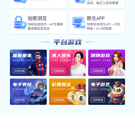
于改善球队进攻是十分必要的。
此外，奇才也需考虑交易市场，以增加更多资产。在
这种情况下，即使未能获得状元签，通过聪明的交易
也许能够得到足够强大的年轻球员，从而加速重建进
程。因此，无论是通过选秀还是交易，奇才能够把握
住这次机会至关重要。
2、步行者队面临挑战
印第安纳步行者队同样致力于通过高顺位选秀来改善
团队实力，但他们所面对的挑战却不容小觑。虽然步
行者拥有一定的人才基础，但缺乏明星球员一直是制
约他们进一步发展的因素。因此，他们非常渴望能够
获取一个高顺位，以吸引优秀的新生力量加入球队。