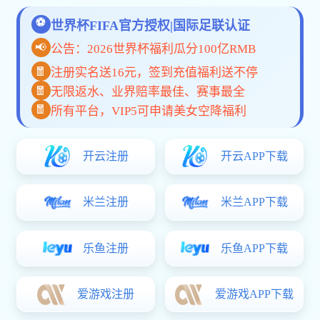
首页
/
体育快讯
/ 正文