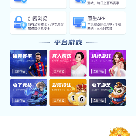
最后，本田还提到，在防守端，右路也有其不可忽视
的重要性。合理布置后卫和边翼卫的位置，可以使球
队在面对对手进攻时更具灵活性和应变能力，这对于
提升整体防守水平至关重要。
2、关键球员分析
关于日本队内的关键球员，本田特别提到了一些年轻
球员，他们在比赛中的表现不容小觑。这些年轻球员
不仅具备技术能力，同时也展现出了良好的战术意
识。他们能够根据教练的要求迅速调整自己的位置，
并有效支援整个球队。
另外，本田指出，日本队需要一些经验丰富的老将来
带领这些年轻人。老将们通过自身丰富的大赛经验，