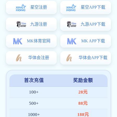
2026-06-08 23:29
47 次阅读
本田圭佑谈日本队关键球员强调右路的重
要性与团队合作精神
本田圭佑作为日本足球的代表性人物，他对日本国家
队的看法和分析常常引起广泛关注。在最近的一次采
访中，本田谈到了日本队在比赛中的关键球员、右路
的重要性以及团队合作精神。他指出，右路不仅是进
攻的主要通道，也是防守反击的关键所在。同时，他
强调了团队合作在足球中的不可或缺性，认为只有全
队上下齐心协力，才能在国际赛场上取得佳绩。通过