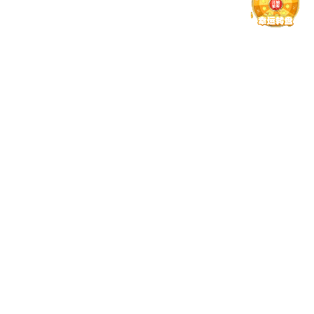
可以帮助年轻球员更好地融入比赛节奏，提高他们抢
点和跑位的能力，使得进攻更加流畅有效。
此外，他还专门提到了一名特定位置上的球员，对于
该名球员而言，其状态直接关系到球队能否顺利完成
战术安排。本田表示，该名球员必须充分发挥自身优
势，以确保整条进攻线能够正常运转。
3、团队合作精神
本田圭佑深知，在足球这项集体运动中，团队合作精
神是取得胜利的重要因素。他强调，无论个人能力再
强，也无法单靠一己之力赢得比赛。因此，每位球员
都要明确自己的角色，并积极参与到整体战术当中
去。
他进一步解释道，良好的沟通也是团队合作的一部