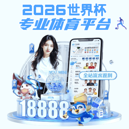
立即注册
完美体育
官网 · 权威体
育数据平台
完美体育 OFFICIAL WEBSITE
自2022年创立以来，
完美体育
致力于为用户提供包括
NBA、英超、欧洲杯、LPL在内的热门赛事直播与数据
服务，广受用户信赖。
立即下载完美体育APP