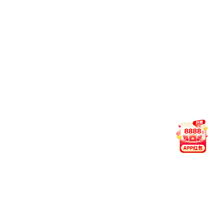
然而，即便如此，人类判断仍然无法完全消除误差。
在关键时刻，一名优秀的主裁需要快速做出选择，这
不仅考验他们个人能力，也考验着他们维护比赛公正
性的信念。
其次，从心理角度来看，被质疑和抗议是每位执法者
都要面对的问题。在漫长且充满竞争的职业生涯中，
他们必须学会如何处理来自外界和内部团队施加给自
己的压力。这种心理承受力不仅关系到他们职业发
展，更关系到整个赛事氛围与观众体验。
4、未来影响展望
此次混乱局面给津门虎队带来的影响显而易见，但它
所引发的问题却远不止于此。首先，对于球队来说，
此次事件无疑是一堂生动而深刻的课程，使他们认识