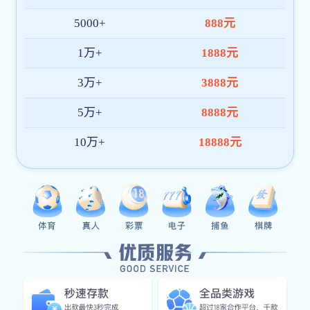
比赛进行到补时阶段时，津门虎队在防守过程中被判
罚一个点球，引起了球队及其支持者的强烈不满。此
时，比赛原本应该是为了争取最后的胜利，却因为这
次争议性的判罚变得扑朔迷离。球员们开始围住主裁
唐顺齐进行抗议，希望能够改变他的决定。
随着抗议声越来越高，场边的观众也纷纷加入进来，
表达对判罚的不满。这种气氛使得整个比赛现场紧张
起来，一些激动的球迷甚至做出了过激反应，导致局
势更加复杂化。工作人员和保安不得不介入，以维持
场面的秩序。
最终，在经历了一段时间的混乱后，主裁唐顺齐意识
到情况难以控制，他果断决定结束比赛。这一决策让
赛场上的所有人都感到震惊，同时也开启了对于裁判