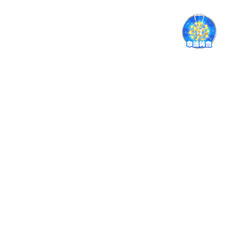
此外，不少足球评论员和专家也对这一事件进行了热
烈探讨。他们指出，在现代足球中，裁判所承受的压
力越来越大，而如何平衡公平与秩序是每位执法者必
须面对的重要课题。这次事件无疑为这一话题提供了
良好的反思契机。
3、裁判角色的重要性
作为比赛中的关键人物，裁判不仅要具备精准判断能
力，还需要有很强的心理素质。在这次事件中，唐顺
齐身处风口浪尖，无论他的判断是否正确，都必然会
遭受来自各方的压力与批评。因此，我们有必要重新
审视裁判在现代足球中的重要性。
首先，从技术角度来看，如今许多国家已经开始引入
VAR（视频助理裁判）系统，以帮助减少错误判罚。