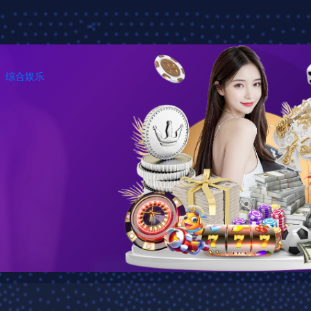
体育
下载App
公司简介
威体育数据平
包括NBA、英超、欧洲杯、
信赖。