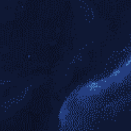
背景下，即便是像皇马这样的传统豪门，也不得
佩与维尼修斯这样具有巨大商业价值和竞技能力
此外，由于全球经济形势的不确定性，一些俱乐
产。虽然目前尚未出现具体交易，但围绕这两名
可能涉及到巨额转会费，因此对于任何潜在买家
尽管如此，从长远来看，在保持核心阵容完整性
尼奥时代以来就建立起来的“银河战舰”理念而言
培养年轻人才，同时吸纳外部优质资源，实现可
4、对球队未来发展的影响
MBA和维尼修斯作为球队的重要组成部分，他们
规划。如果他们真的选择离开，那么新援将在短
给球队带来战术调整上的困难。同时，也可能导