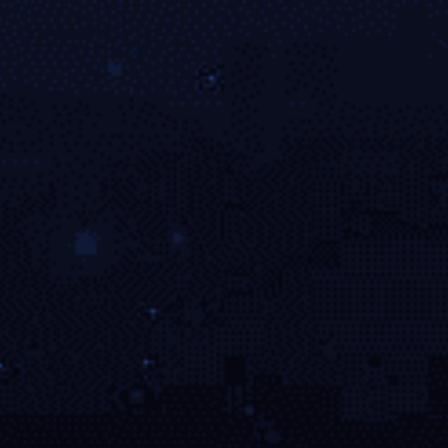
黎迎来百场里
帕雷德斯透露本欲世界杯
五大联赛
后回博卡
提冠军西
2026-05-15
2026-07
联系我们
河北省深圳市建设路115号中心4单元904室
support@lzjhjyjt.com
载