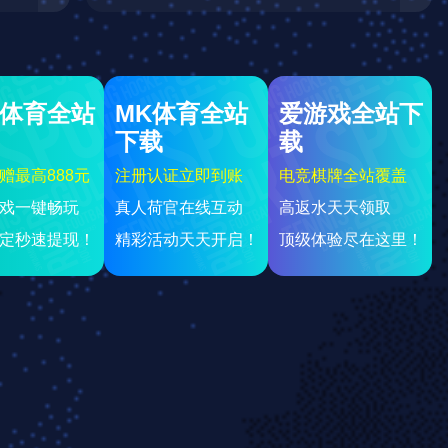
期全面解析此事背后的深意。
和维尼修斯的未来表达了不同程度的不确定
能面临离队压力，而这种局势也反映出俱乐
这样的表态往往是为了传达出一种谈判筹
，对于主力球员离队持有坚定反对意见。他
斯正是实现这一目标的重要人物。在他看
不能损害球队的发展战略。
。如果频繁出售核心球员，将可能导致外界
闻，但俱乐部内部依旧倾向于保留这两位天