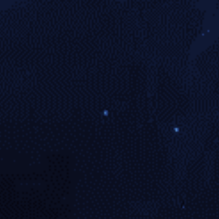
上一篇：
萨乌尔回忆：曾经的我在25岁前自信…
热门推荐