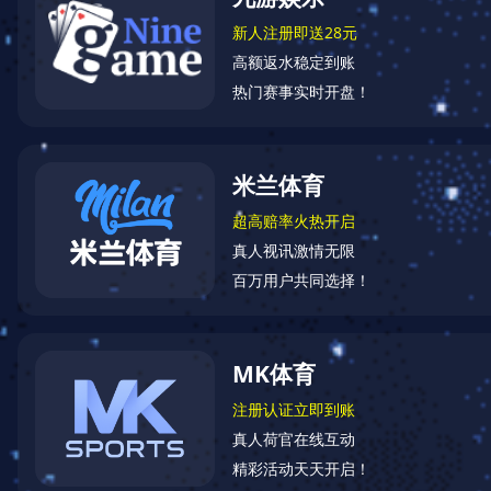
立即下载完美体育APP
首页
/
体育快讯
/ 正文