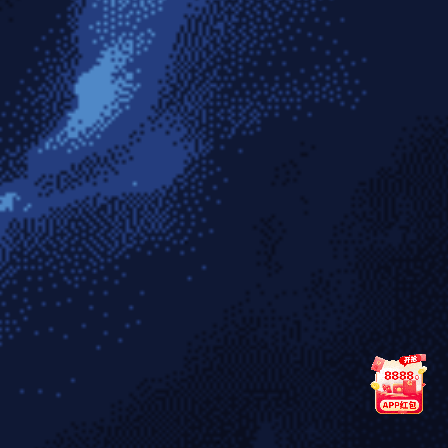
不考虑自身财务状况以及市场需求。而姆巴
的球员，自然成为各大俱乐部争夺的焦点。
部可能会因为资金链问题被迫出售重要资
球员进行谈判显然已经开始。而这种谈判很
来说都是一次考验。
的前提下进行适当补强才是王道。对于穆里
，如今仍需坚持以人为本，用正确的方法来
持续发展。
是否离开将直接影响到皇马未来几年的发展
时间内难以填补他们留下的位置，这无疑会
致更衣室氛围受到一定影响，使得原本稳定